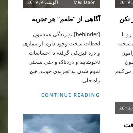
Meditation
آگوست 9, 2019
 نکن
آگاهی از “طعم” هر تجربه
و با
[behinder] تو زندگی همه‌مون
 سخته
لحظات سخت وجود داره. از بیماری
امون
و درد فیزیکی گرفته تا احساسات
شون
ناخوشایند و دردناک و حتی سختی
می‌کنیم
تموم شدن یه تجربه‌ی خوب. هیچ
راه‌ حلی
مه‌ی
آگاهی
CONTINUE READING
کرهات
از
و
“طعم”
اور
هر
فت
کن
تجربه