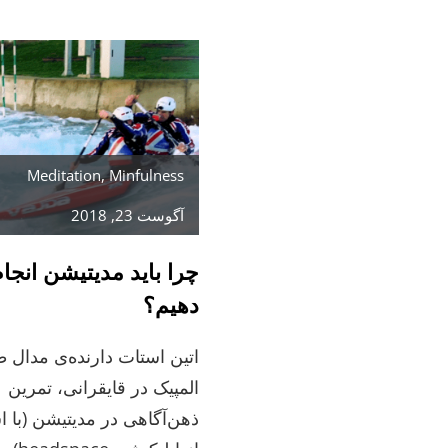
واقعی
پذیرش
Meditation
,
Minfulness
آگوست 23, 2018
چرا باید مدیتیشن انجا
دهیم؟
اتین استات دارنده‌ی مدال 
المپیک در قایقرانی، تمرین
ذهن‌آگاهی در مدیتیشن (با ا