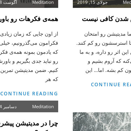
Med
جولای 15, 2019
Meditation
آگوست 8, 2019
شدن کافی نیست
همه‌ی فکرهات رو باور
ما مدیتیشن رو امتحان
از اون جایی که زمان زیادی ر
تا استرسشون رو کم کنند.
فکرامون می‌گذرونیم، خیلی
ین اثر رو داره، و به ما
که یادمون بمونه همه‌ی فکر
نه که آروم بشیم و
رو نباید جدی بگیریم و باور
 کم بشه. اما… این
کنیم. ضمن مدیتیشن تمرین 
که هر
ریلکس
CONTINUE RE
شدن
ه
CONTINUE READING
کافی
ف
Meditation
دسامبر 4, 2018
نیست
ر
ب
چرا در مدیتیشن پیشر
ن