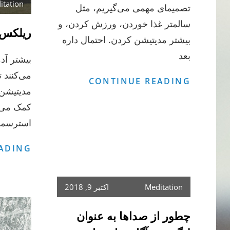
itation
تصمیمای مهمی می‌گیریم، مثل
سالمتر غذا خوردن، ورزش کردن، و
ریلکس 
بیشتر مدیتیشن کردن. احتمال داره
بعد
بیشتر آد
می‌کنند 
چند
CONTINUE READING
مدیتیشن ا
پیشنهاد
کمک می‌ک
برای
استرسمون
پایبند
موندن
ADING
به
تمرین
مدیتیشن
Meditation
اکتبر 9, 2018
چطور از صداها به عنوان