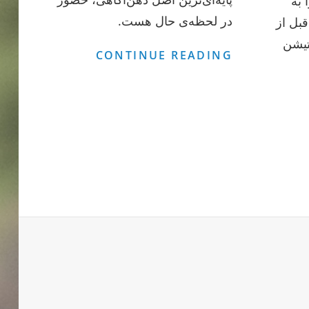
headspace) را به
در لحظه‌ی حال هست.
قبل از
تیشن
حضور
CONTINUE READING
در
لحظه
را
اید
دیتیشن
نجام
هیم؟