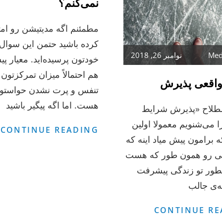
نمی‌کنم؟
مطمئنم اگه مدیتیشن رو ام
کرده باشید حتمن این سوال 
Med
نوامبر 26, 2018
خودتون پرسیده‌اید. معیار 
هم احتمالاً میزان تمرکزتون
واقعی پذیرش
تنفس و پرت نشدن حواستو
هست. اما اگه پیگیر باشید
طلاح «پذیرش شرایط
ا می‌شنویم معمولا اولین
چ
CONTINUE READING
 برامون پیش میاد اینه که
د
گی رو همون طور که هست
م
طور تو زندگی‌ پیشرفت
پ
ن
ه‌ی جالب
معنای
CONTINUE RE