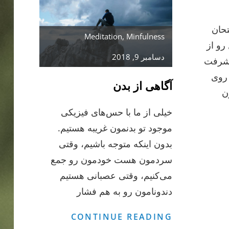
تحان
Meditation
,
Minfulness
رو از
دسامبر 9, 2018
پیشرفت
 روی
آگاهی از بدن
ن
خیلی از ما با حس‌های فیزیکی
موجود تو بدنمون غریبه هستیم.
را
بدون اینکه متوجه باشیم، وقتی
ر
سردمون هست خودمون رو جمع
دیتیشن
می‌کنیم، وقتی عصبانی هستیم
یشرفت
می‌کنم؟
دندونامون رو به هم فشار
آگاهی
CONTINUE READING