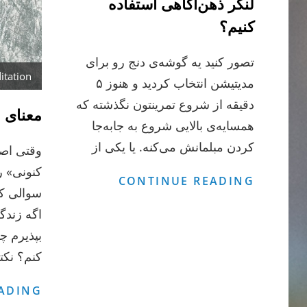
لنگر ذهن‌آگاهی استفاده
کنیم؟
تصور کنید یه گوشه‌ی دنج رو برای
itation
مدیتیشن انتخاب کردید و هنوز ۵
دقیقه از شروع تمرینتون نگذشته که
معنای 
همسایه‌ی بالایی شروع به جابه‌جا
کردن مبلمانش می‌کنه. یا یکی از
وقتی اص
کنونی» ر
چطور
CONTINUE READING
سوالی که
از
اگه زند
صداها
بپذیرم چ
به
کنم؟ نکت
عنوان
لنگر
ADING
ذهن‌آگاهی